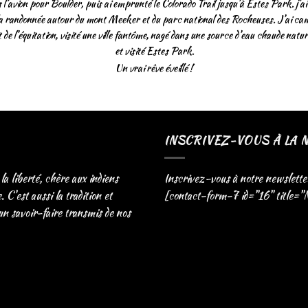
s l’avion pour Boulder, puis ai emprunté le Colorado Trail jusqu’à Estes Park. j’ai 
la randonnée autour du mont Meeker et du parc national des Rocheuses. J’ai ca
t de l’équitation, visité une ville fantôme, nagé dans une source d’eau chaude natur
et visité Estes Park.
Un vrai rêve éveillé !
INSCRIVEZ-VOUS À LA 
 la liberté, chère aux indiens
Inscrivez-vous à notre newslette
C'est aussi la tradition et
[contact-form-7 id="16" title="
 un savoir-faire transmis de nos