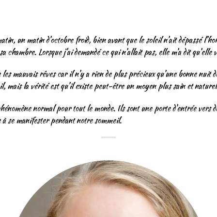
in, un matin d’octobre froid, bien avant que le soleil n’ait dépassé l’horiz
 chambre. Lorsque j’ai demandé ce qui n’allait pas, elle m’a dit qu’elle
es mauvais rêves car il n’y a rien de plus précieux qu’une bonne nuit d
 mais la vérité est qu’il existe peut-être un moyen plus sain et naturel
hénomène normal pour tout le monde. Ils sont une porte d’entrée vers des
e à se manifester pendant notre sommeil.