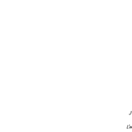
J’
L’u