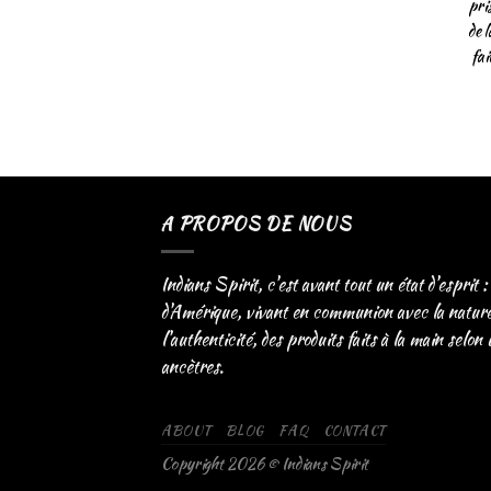
pri
de 
fai
A PROPOS DE NOUS
Indians Spirit, c'est avant tout un état d'esprit :
d'Amérique, vivant en communion avec la nature. 
l'authenticité, des produits faits à la main selon
ancètres.
ABOUT
BLOG
FAQ
CONTACT
Copyright 2026 © Indians Spirit