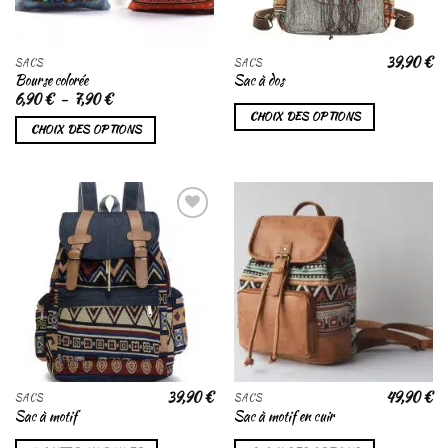
39,90
€
SACS
SACS
Bourse colorée
Sac à dos
Plage
6,90
€
–
7,90
€
de
CHOIX DES OPTIONS
prix :
CHOIX DES OPTIONS
6,90 €
à
7,90 €
Ajouter
Ajouter
à la liste
à la liste
de
de
souhaits
souhaits
39,90
€
49,90
€
SACS
SACS
Sac à motif
Sac à motif en cuir