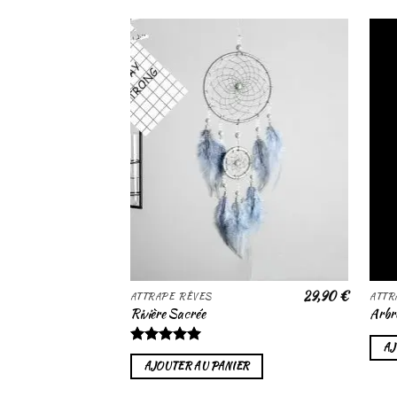
Ajouter
à la liste
de
souhaits
29,90
€
ATTRAPE RÊVES
ATTR
Rivière Sacrée
Arbre
AJ
Note
4.88
AJOUTER AU PANIER
sur 5