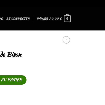
OG
SE CONNECTER
PANIER /
0,00
€
0
 de Bison
 AU PANIER