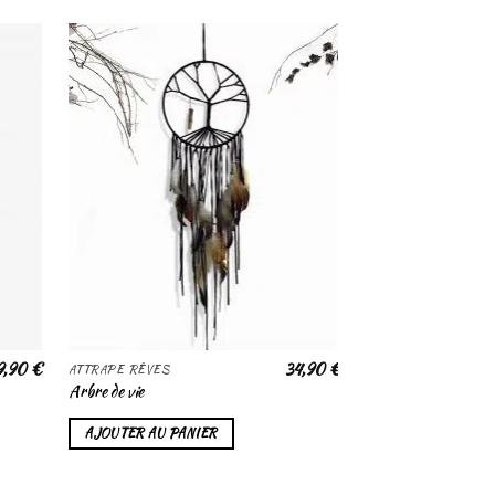
outer
Ajouter
a liste
à la liste
de
de
haits
souhaits
9,90
€
34,90
€
ATTRAPE RÊVES
ATTRAPE RÊVES
Arbre de vie
Soleil Levant
AJOUTER AU PANIER
AJOUTER AU PAN