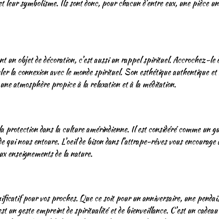
et leur symbolisme. Ils sont donc, pour chacun d’entre eux, une pièce un
t un objet de décoration, c’est aussi un rappel spirituel. Accrochez-le 
eler la connexion avec le monde spirituel. Son esthétique authentique 
t une atmosphère propice à la relaxation et à la méditation.
t la protection dans la culture amérindienne. Il est considéré comme un gui
 qui nous entoure. L’oeil de bison dans l’attrape-rêves vous encourage à
aux enseignements de la nature.
ificatif pour vos proches. Que ce soit pour un anniversaire, une pendais
st un geste empreint de spiritualité et de bienveillance. C’est un cadeau