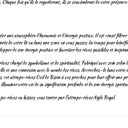
 Chaque fois qu’ils le regarderont, ils se souviendront de votre présence a
r une atmosphère d’harmonie et d’énergie positive. Il est censé filtrer l
près de votre lit ou dans une zone où vous passez du temps pour bénéfici
pper de son énergie positive et favoriser des rêves paisibles et inspiran
êves chargé de symbolisme et de spiritualité. Fabriqué avec soin selon de
lle et une connexion avec le monde des rêves. Accrochez-le dans votre e
ez cet attrape-rêves Oeil de Bison à vos proches pour leur offrir une pr
illuminer votre vie de sa signification profonde et de son énergie spiritue
rape-rêves
ou laissez vous tenter par l’
attrape-rêves Aigle Royal