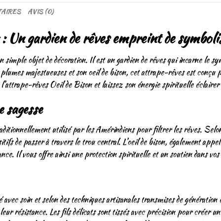
AIRES
AVIS (0)
: Un gardien de rêves empreint de symbolis
 simple objet de décoration. Il est un gardien de rêves qui incarne le sym
 plumes majestueuses et son oeil de bison, cet attrape-rêves est conçu po
l’attrape-rêves Oeil de Bison et laissez son énergie spirituelle éclairer 
e sagesse
ditionnellement utilisé par les Amérindiens pour filtrer les rêves. Selo
sitifs de passer à travers le trou central. L’oeil de bison, également ap
nce. Il vous offre ainsi une protection spirituelle et un soutien dans vos
avec soin et selon des techniques artisanales transmises de génération e
leur résistance. Les fils délicats sont tissés avec précision pour créer 