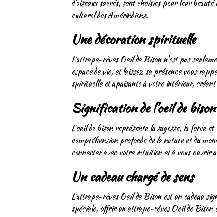
d’oiseaux sacrés, sont choisies pour leur beauté 
culturel des Amérindiens.
Une décoration spirituelle
L’attrape-rêves Oeil de Bison n’est pas seulemen
espace de vie, et laissez sa présence vous rapp
spirituelle et apaisante à votre intérieur, créan
Signification de l’oeil de bison
L’oeil de bison représente la sagesse, la force e
compréhension profonde de la nature et du monde
connecter avec votre intuition et à vous ouvrir 
Un cadeau chargé de sens
L’attrape-rêves Oeil de Bison est un cadeau sign
spéciale, offrir un attrape-rêves Oeil de Bison e