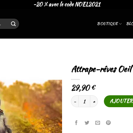
-20 % avec le code NOEL2021
BOUTIQUE
BL
Attrape-rêves Oeil
29,90
€
Ajouter
à la liste
Quantité
AJOUTER
de
souhaits