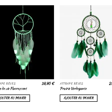
Ajouter
Aj
à la liste
à l
de
souhaits
sou
39,90
€
2
APE RÊVES
ATTRAPE RÊVES
 de vie Fluorescent
Prairie Verdoyante
OUTER AU PANIER
AJOUTER AU PANIER