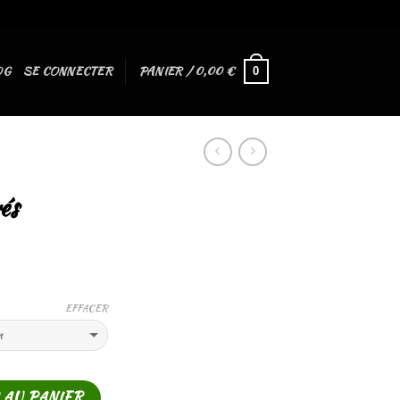
OG
SE CONNECTER
PANIER /
0,00
€
0
rés
EFFACER
 AU PANIER