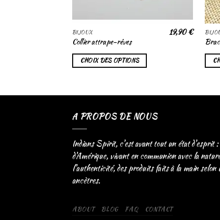
19,90
€
BIJOUX
BIJO
Collier attrape-rêves
Brace
CHOIX DES OPTIONS
CH
A PROPOS DE NOUS
Indians Spirit, c'est avant tout un état d'esprit :
d'Amérique, vivant en communion avec la nature. 
l'authenticité, des produits faits à la main selon
ancètres.
ABOUT
BLOG
FAQ
CONTACT