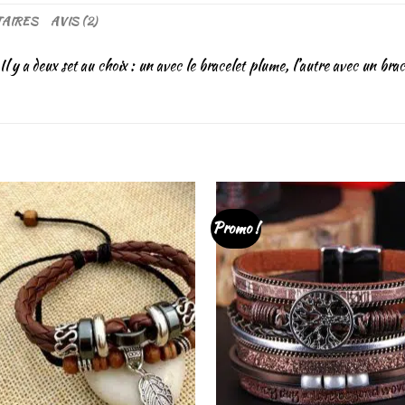
AIRES
AVIS (2)
Il y a deux set au choix : un avec le bracelet plume, l’autre avec un brac
Promo !
Ajouter
Aj
à la liste
à l
de
souhaits
sou