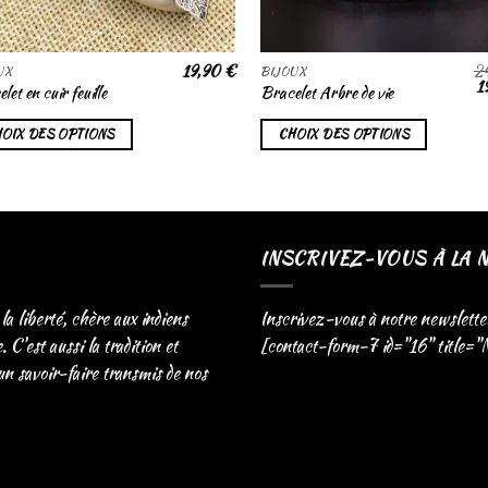
19,90
€
2
UX
BIJOUX
Le
1
let en cuir feuille
Bracelet Arbre de vie
pr
in
ét
OIX DES OPTIONS
CHOIX DES OPTIONS
2
INSCRIVEZ-VOUS À LA 
 la liberté, chère aux indiens
Inscrivez-vous à notre newslette
C'est aussi la tradition et
[contact-form-7 id="16" title="
 un savoir-faire transmis de nos