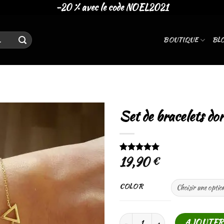
-20 % avec le code NOEL2021
BOUTIQUE
BL
Set de bracelets do
Ajouter
19,90
€
Noté
2
5.00
à la liste
sur 5 basé
de
sur
notations
souhaits
client
COLOR
Quantité
AJOUTER