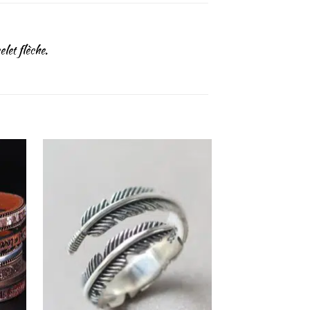
elet flèche.
outer
Ajouter
a liste
à la liste
de
de
haits
souhaits